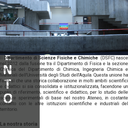
Il
Dipartimento di Scienze Fisiche e Chimiche
(DSFC) nasc
nel 2012 dalla fusione tra il Dipartimento di Fisica e la sezione
Chimica del Dipartimento di Chimica, Ingegneria Chimica e
Materiali dell'Università degli Studi dell'Aquila. Questa unione ha
fatto sì che una storica collaborazione in molti ambiti scientifici
e didattici si sia consolidata e istituzionalizzata, facendone un
punto di riferimento, scientifico e didattico, per lo studio delle
scienze sperimentali di base nel nostro Ateneo, in costante
contatto con le altre istituzioni scientifiche e industriali del
territorio.
La nostra storia