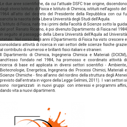
Le due aree scientifiche, da cui l’attuale DSFC trae origine, discendono
dagli storici Istituto di Fisica e Istituto di Chimica, istituiti nell’agosto del
1964 all’atto del decreto del Presidente della Repubblica con cui fu
sancita la nascita della Libera Università degli Studi dell’Aquila.
L’Istituto di Fisica, nato tra i primi della Facoltà di Scienze sotto la guida
del prof. Renato Ricamo, è poi divenuto Dipartimento di Fisica nel 1984
in seguito al passaggio della Libera Università dell’Aquila ad Università
statale. Nel corso degli anni il Dipartimento di Fisica ha visto crescere e
consolidarsi attività di ricerca in vari settori delle scienze fisiche grazie
al contributo di numerosi e brillanti fisici italiani e stranieri.
Il Dipartimento di Chimica, Ingegneria Chimica e Materiali (DCICM),
anch’esso fondato nel 1984, ha promosso e coordinato attività di
ricerca di base ed applicata in diversi settori scientifici - Ambiente,
Biotecnologie, Energetica, Ingegneria dei Processi Chimici, Materiali e
Scienze Chimiche - fino all'anno del riordino della struttura degli Atenei
previsto dall'entrata in vigore della Legge Gelmini, 2011). I vari settori si
sono riorganizzati in nuovi gruppi con interessi e programmi affini,
dando vita a nuovi dipartimenti.