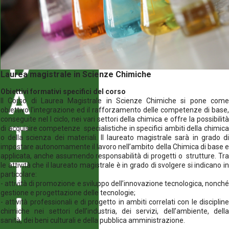
Laurea magistrale in Scienze Chimiche
Obiettivi formativi specifici del corso
Il Corso di Laurea Magistrale in Scienze Chimiche si pone come
obiettivo l'integrazione ed il rafforzamento delle competenze di base,
conseguite nel I ciclo, nei vari settori della chimica e offre la possibilità
di acquisire competenze specialistiche in specifici ambiti della chimica
o della scienza dei materiali. Il laureato magistrale sarà in grado di
impostare autonomamente il lavoro nell’ambito della Chimica di base e
applicata, anche assumendo responsabilità di progetti o strutture. Tra
le attività che il laureato magistrale è in grado di svolgere si indicano in
particolare:
- attività di promozione e sviluppo dell’innovazione tecnologica, nonché
gestione e progettazione delle tecnologie;
- attività professionali e di progetto in ambiti correlati con le discipline
chimiche nei settori dell’industria, dei servizi, dell’ambiente, della
sanità, dei beni culturali e della pubblica amministrazione.