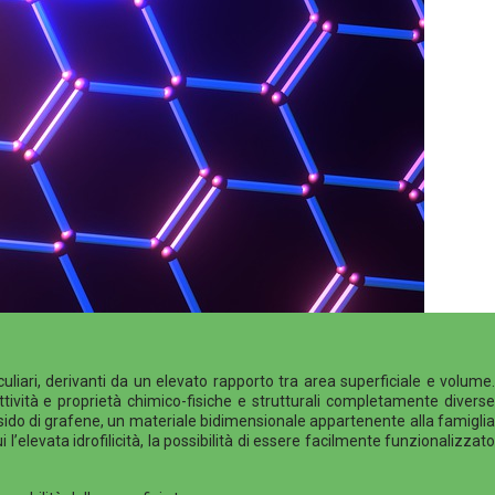
uliari, derivanti da un elevato rapporto tra area superficiale e volume.
ività e proprietà chimico-fisiche e strutturali completamente diverse
 ossido di grafene, un materiale bidimensionale appartenente alla famiglia
l’elevata idrofilicità, la possibilità di essere facilmente funzionalizzato