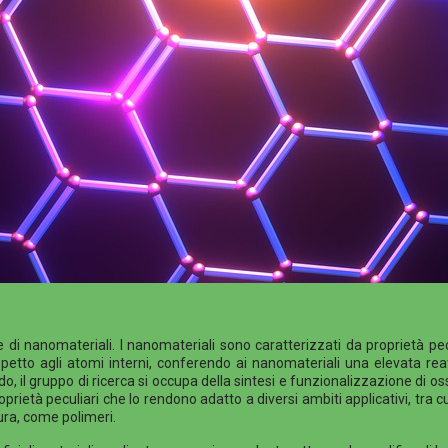
e di nanomateriali. I nanomateriali sono caratterizzati da proprietà pec
tto agli atomi interni, conferendo ai nanomateriali una elevata reatt
odo, il gruppo di ricerca si occupa della sintesi e funzionalizzazione di
ietà peculiari che lo rendono adatto a diversi ambiti applicativi, tra cui 
ura, come polimeri.