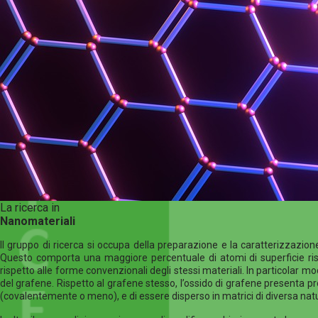
La ricerca in
Nanomateriali
Il gruppo di ricerca si occupa della preparazione e la caratterizzazion
Questo comporta una maggiore percentuale di atomi di superficie rispe
rispetto alle forme convenzionali degli stessi materiali. In particolar m
del grafene. Rispetto al grafene stesso, l’ossido di grafene presenta propr
(covalentemente o meno), e di essere disperso in matrici di diversa nat