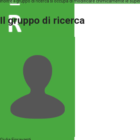
Inoltre il gruppo di ricerca si occupa di modificare chimicamente le supe
Il gruppo di ricerca
Giulia Fioravanti