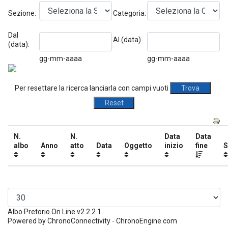
Sezione:
Categoria:
Dal
Al (data)
(data):
gg-mm-aaaa
gg-mm-aaaa
Per resettare la ricerca lanciarla con campi vuoti
N.
N.
Data
Data
albo
Anno
atto
Data
Oggetto
inizio
fine
S
Albo Pretorio On Line v2 2.2.1
Powered by ChronoConnectivity - ChronoEngine.com