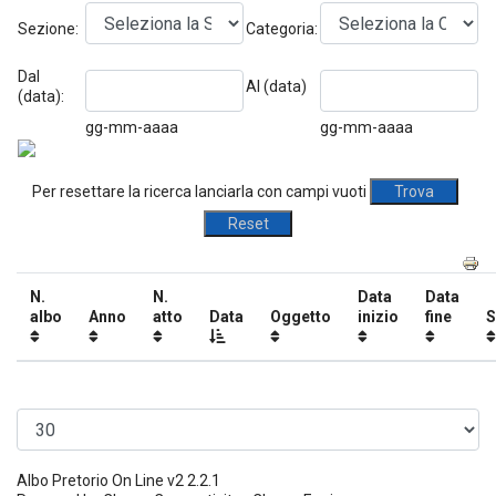
Sezione:
Categoria:
Dal
Al (data)
(data):
gg-mm-aaaa
gg-mm-aaaa
Per resettare la ricerca lanciarla con campi vuoti
N.
N.
Data
Data
albo
Anno
atto
Data
Oggetto
inizio
fine
S
Albo Pretorio On Line v2 2.2.1